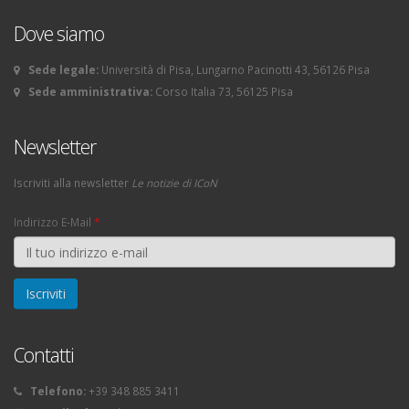
Dove siamo
Sede legale:
Università di Pisa, Lungarno Pacinotti 43, 56126 Pisa
Sede amministrativa:
Corso Italia 73, 56125 Pisa
Newsletter
Iscriviti alla newsletter
Le notizie di ICoN
Indirizzo E-Mail
*
Contatti
Telefono:
+39 348 885 3411