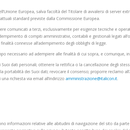
ell’Unione Europea, salva facoltà del Titolare di avvalersi di server ext
ntrattuali standard previste dalla Commissione Europea.
re comunicati a terzi, esclusivamente per esigenze tecniche e operati
’adempimento di compiti amministrativi, contabili e gestionali legati all’
 finalità connesse all’adempimento degli obblighi di legge.
empo necessario ad adempiere alle finalità di cui sopra, e comunque, i
Suoi dati personali; ottenere la rettifica o la cancellazione degli stes
alla portabilità dei Suoi dati; revocare il consenso; proporre reclamo all
i una richiesta via email all’indirizzo
amministrazione@italicon.it
.
 informazioni relative alle abitudini di navigazione del sito da parte de