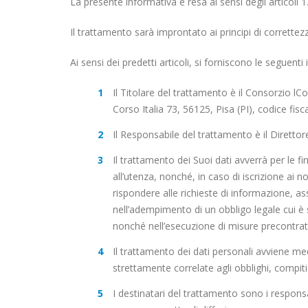
La presente informativa è resa ai sensi degli articol
Il trattamento sarà improntato ai principi di correttezza
Ai sensi dei predetti articoli, si forniscono le seguenti
Il Titolare del trattamento è il Consorzio lC
Corso Italia 73, 56125, Pisa (PI), codice fis
Il Responsabile del trattamento è il Diretto
Il trattamento dei Suoi dati avverrà per le f
all’utenza, nonché, in caso di iscrizione ai no
rispondere alle richieste di informazione, a
nell’adempimento di un obbligo legale cui è so
nonché nell’esecuzione di misure precontratt
Il trattamento dei dati personali avviene me
strettamente correlate agli obblighi, compiti
I destinatari del trattamento sono i responsab