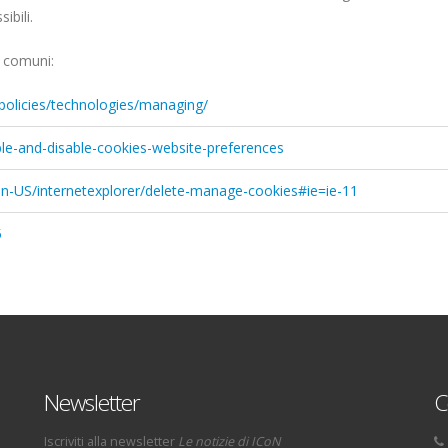
ibili.
ù comuni:
policies/technologies/managing/
ble-and-disable-cookies-website-preferences
en-US/internetexplorer/delete-manage-cookies#ie=ie-11
5
Newsletter
C
Iscriviti alla newsletter
Le notizie di ICoN