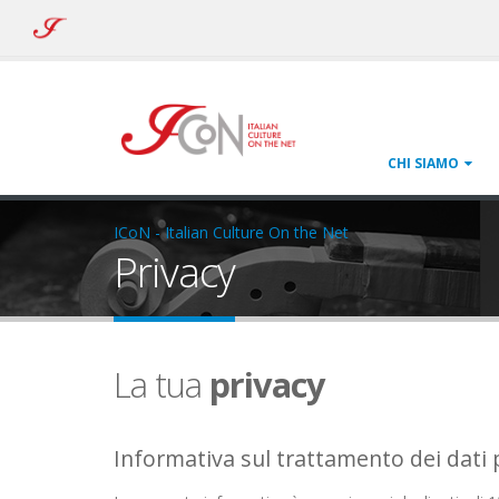
ICoN
-
Italian
Culture
On
the
Net
CHI SIAMO
ICoN - Italian Culture On the Net
Privacy
La tua
privacy
Informativa sul trattamento dei dati 