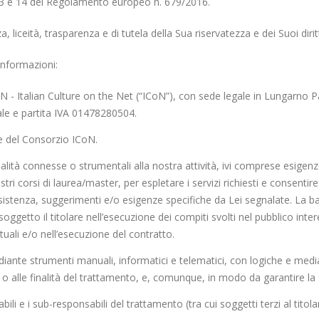
i 13 e 14 del Regolamento europeo n. 679/2016.
, liceità, trasparenza e di tutela della Sua riservatezza e dei Suoi diritt
 informazioni:
oN - Italian Culture on the Net (“ICoN”), con sede legale in Lungarno P
cale e partita IVA 01478280504.
re del Consorzio ICoN.
inalità connesse o strumentali alla nostra attività, ivi comprese esigenz
stri corsi di laurea/master, per espletare i servizi richiesti e consentire
ssistenza, suggerimenti e/o esigenze specifiche da Lei segnalate. La ba
ggetto il titolare nell’esecuzione dei compiti svolti nel pubblico inter
uali e/o nell’esecuzione del contratto.
diante strumenti manuali, informatici e telematici, con logiche e medi
 o alle finalità del trattamento, e, comunque, in modo da garantire la s
ili e i sub-responsabili del trattamento (tra cui soggetti terzi al titolar