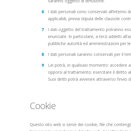
saranno oggetto di diffusione.
I dati personali sono conservati all’interno d
applicabili, previa stipula delle clausole co
I dati oggetto del trattamento potranno esse
enunciate. In particolare, a terzi addetti all
pubbliche autorità ed amministrazioni per le
I dati personali saranno conservati per il t
Lei potrà, in qualsiasi momento: accedere ai 
opporsi al trattamento; esercitare il diritto 
Suoi diritti potrà avvenire attraverso l’invio d
Cookie
Questo sito web si serve dei cookie, file che contengono