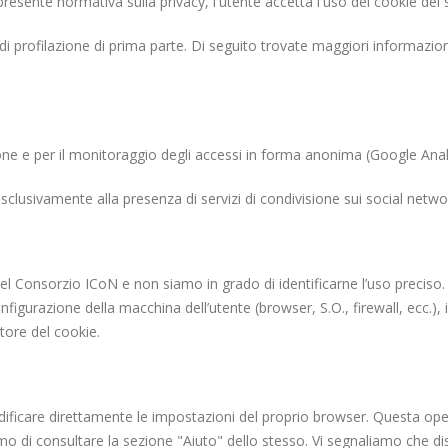
esente normativa sulla privacy, l'utente accetta l'uso dei cookie del s
i profilazione di prima parte. Di seguito trovate maggiori informazioni
azione e per il monitoraggio degli accessi in forma anonima (Google Anal
esclusivamente alla presenza di servizi di condivisione sui social netwo
del Consorzio ICoN e non siamo in grado di identificarne l’uso preciso. 
nfigurazione della macchina dell’utente (browser, S.O., firewall, ecc.)
itore del cookie.
dificare direttamente le impostazioni del proprio browser. Questa op
liamo di consultare la sezione "Aiuto" dello stesso. Vi segnaliamo che d