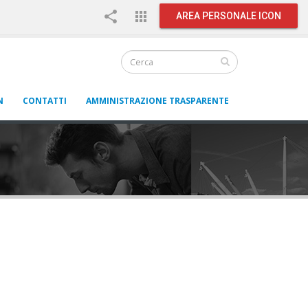
share
apps
AREA PERSONALE ICON
N
CONTATTI
AMMINISTRAZIONE TRASPARENTE