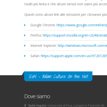
risulti più lenta e che alcuni servizi non siano più access
Questi sono alcuni link alle istruzioni per i browser pi
Google Chrome:
https://www.google.com/intl/en/
Firefox:
https://support.mozilla.org/en-US/kb/ena
Internet Explorer:
http://windows.microsoft.com/
Safari:
https://support.apple.com/en-us/HT20126
ICoN - Italian Culture On the Net
Dove siamo
Sede legale:
Università di Pisa, Lungarno Pacinotti 43,