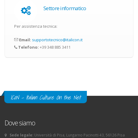
Settore informatico
Per assistenza tecnica:
Email:
supportotecnico@italicon.it
Telefono:
+39 348 885 3411
ICoN - Italian Culture On the Net
Dove siamo
Sede legale:
Università di Pisa, Lungarno Pacinotti 43, 56126 Pisa