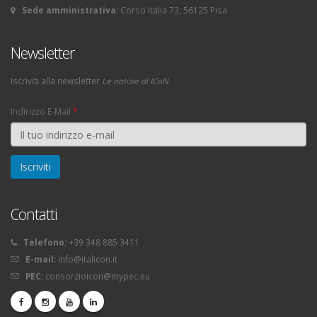
Sede amministrativa:
Corso Italia 73, 56125 Pisa
Newsletter
Iscriviti alla newsletter
Le notizie di ICoN
Indirizzo E-Mail
*
Contatti
Telefono:
+39 348 885 3411
E-mail:
info@italicon.it
PEC:
consorzioicon@mypec.eu