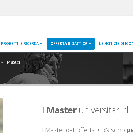
PROGETTI E RICERCA
OFFERTA DIDATTICA
LE NOTIZIE DI ICO
I Master
I
Master
universitari di I
I Master dell’offerta ICoN sono
pe