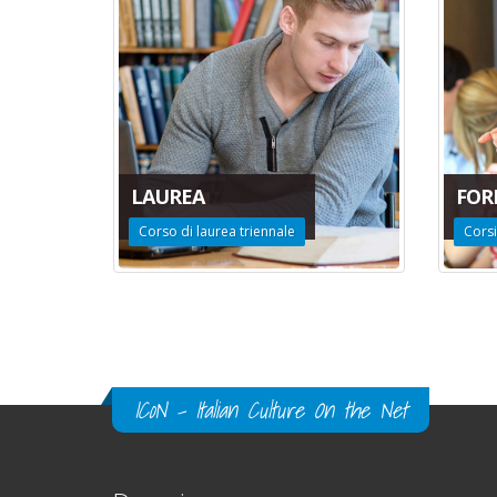
LAUREA
FOR
Corso di laurea triennale
Corsi
ICoN - Italian Culture On the Net