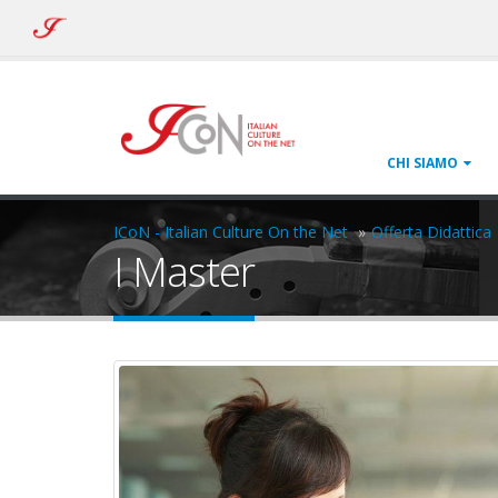
ICoN
-
Italian
Culture
On
the
Net
CHI SIAMO
ICoN - Italian Culture On the Net
Offerta Didattica
I Master