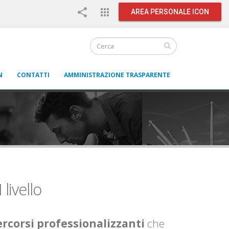
share
apps
AREA PERSONALE ICON
N
CONTATTI
AMMINISTRAZIONE TRASPARENTE
 livello
rcorsi professionalizzanti
che