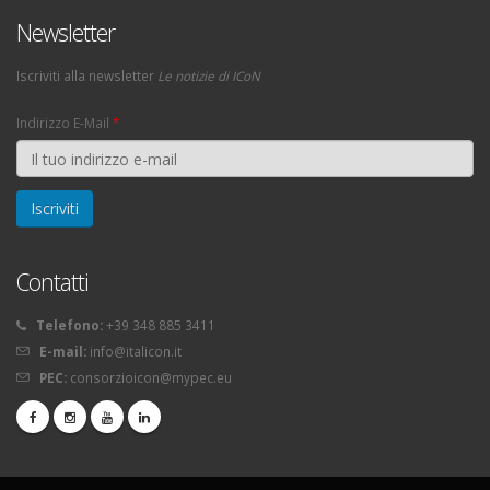
Newsletter
Iscriviti alla newsletter
Le notizie di ICoN
Indirizzo E-Mail
*
Contatti
Telefono:
+39 348 885 3411
E-mail:
info@italicon.it
PEC:
consorzioicon@mypec.eu