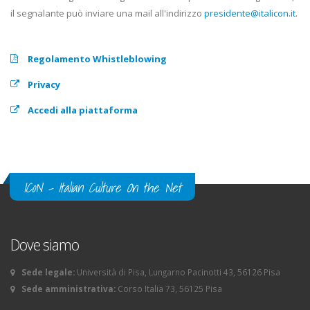
il segnalante può inviare una mail all'indirizzo
presidente@italicon.it
.
Regolamento Whistleblowing
Privacy
Accedi alla piattaforma
ICoN - Italian Culture On the Net
Dove siamo
Sede legale:
Università di Pisa, Lungarno Pacinotti 43, 56126 Pisa
Sede amministrativa:
Corso Italia 73, 56125 Pisa