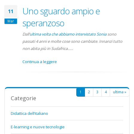
Uno sguardo ampio e
11
speranzoso
Mar
Dall’
ultima volta che abbiamo intervistato Sonia
sono
passati 4 anni e molte cose sono cambiate. Innanzi tutto
non abita più in Sudafrica......
Continua a leggere
Pagine
1
2
3
4
ultima »
Categorie
Didattica dell’italiano
E-learning e nuove tecnologie