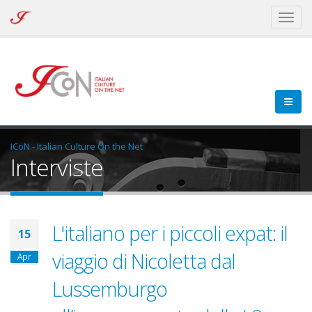
ICoN
Toggl
-
naviga
Italian
Culture
On
the
Net
ICoN - Italian Culture On the Net
Interviste
L'italiano per i piccoli expat: il
15
viaggio di Nicoletta dal
Apr
Lussemburgo