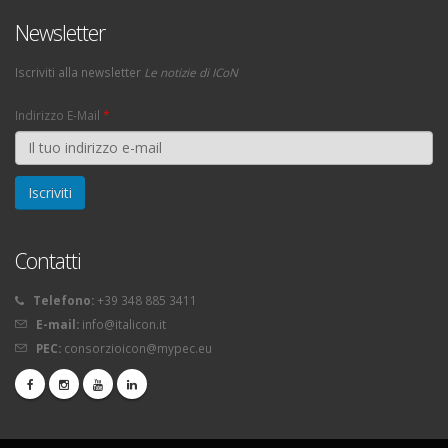
Newsletter
Iscriviti alla newsletter
Le notizie di ICoN
Indirizzo E-Mail
*
Contatti
Telefono:
+39 348 885 3411
E-mail:
info@italicon.it
PEC:
consorzioicon@mypec.eu