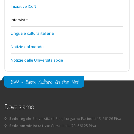
Iniziative ICoN
Interviste
Lingua e cultura italiana
Notizie dal mondo
Notizie dalle Università socie
ICoN - Italian Culture On the Net
Dove siamo
Sede legale:
Università di Pisa, Lungarno Pacinotti 43, 56126 Pisa
Sede amministrativa:
Corso Italia 73, 56125 Pisa