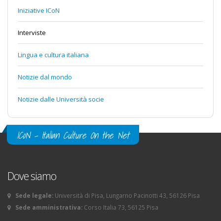
Iniziative ICoN
Interviste
Lingua e cultura italiana
Notizie dal mondo
Notizie dalle Università socie
ICoN - Italian Culture On the Net
Dove siamo
Sede legale:
Università di Pisa, Lungarno Pacinotti 43, 56126 Pisa
Sede amministrativa:
Corso Italia 73, 56125 Pisa