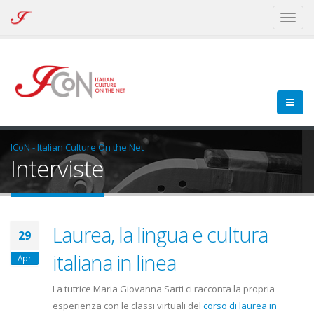
ICoN
Toggl
-
naviga
Italian
Culture
On
the
Net
ICoN - Italian Culture On the Net
Interviste
Laurea, la lingua e cultura
29
italiana in linea
Apr
La tutrice Maria Giovanna Sarti ci racconta la propria
esperienza con le classi virtuali del
corso di laurea in