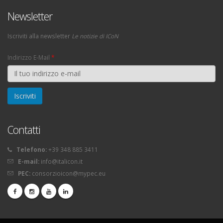
Newsletter
Iscriviti alla newsletter
Le notizie di ICoN
Indirizzo E-Mail
*
Contatti
Telefono:
+39 348 885 3411
E-mail:
info@italicon.it
PEC:
consorzioicon@mypec.eu