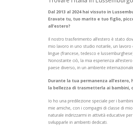
Trovare l'Italia in Lussemburgo
Dal 2013 al 2024 hai vissuto in Lussembu
Eravate tu, tuo marito e tuo figlio, pic
all’estero?
Il nostro trasferimento all’estero è stato do
mio lavoro in uno studio notarile, un lavoro 
lingue (francese, tedesco e lussemburghese)
Nonostante ciò, la mia esperienza all’estero 
paese diverso, in un ambiente internazionale, 
Durante la tua permanenza all’estero, ha
la bellezza di trasmetterla ai bambini,
Io ho una predilezione speciale per i bambini
mie amiche, con i compagni di classe di mio
naturale indirizzarmi in attività educative p
svilupparle in ambienti dedicati.