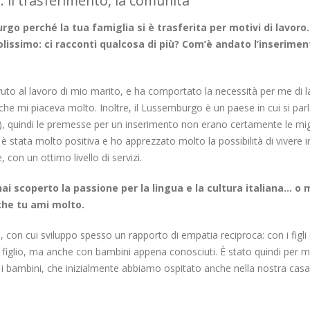
: il trasferimento, la comunità
rgo perché la tua famiglia si è trasferita per motivi di lavoro.
colissimo: ci racconti qualcosa di più? Com’è andato l’inserimen
vuto al lavoro di mio marito, e ha comportato la necessità per me di la
che mi piaceva molto. Inoltre, il Lussemburgo è un paese in cui si par
, quindi le premesse per un inserimento non erano certamente le migl
è stata molto positiva e ho apprezzato molto la possibilità di vivere i
con un ottimo livello di servizi.
i scoperto la passione per la lingua e la cultura italiana… o 
 che tu ami molto.
, con cui sviluppo spesso un rapporto di empatia reciproca: con i figli 
 figlio, ma anche con bambini appena conosciuti. È stato quindi per 
er i bambini, che inizialmente abbiamo ospitato anche nella nostra casa