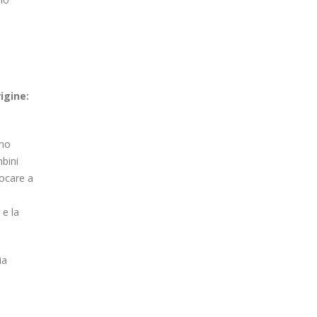
rigine:
amo
bini
iocare a
 e la
ia