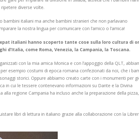
ipetere diverse volte.
lo bambini italiani ma anche bambini stranieri che non parlavano
imparare la nostra lingua per comunicare con l’amico o l’amica!
 expat italiani hanno scoperto tante cose sulla loro cultura di o
luoghi d’Italia, come Roma, Venezia, la Campania, la Toscana.
, organizzati con la mia amica Monica e con l’appoggio della QLT, abbi
e per esempio costumi di epoca romana confezionati da noi, che i bam
personaggi storici. Oppure abbiamo creato carte con i monumenti per g
ca in cui le tessere contenevano informazioni su Dante e la Divina
alla regione Campania ha incluso anche la preparazione della pizza,
istare libri di lettura in italiano grazie alla collaborazione con la Librer