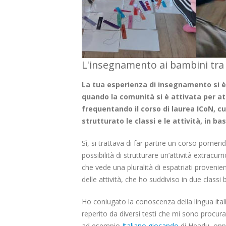
L'insegnamento ai bambini tra c
La tua esperienza di insegnamento si è
quando la comunità si è attivata per atti
frequentando il corso di laurea ICoN, c
strutturato le classi e le attività, in bas
Sì, si trattava di far partire un corso pomeri
possibilità di strutturare un’attività extracur
che vede una pluralità di espatriati provenie
delle attività, che ho suddiviso in due classi
Ho coniugato la conoscenza della lingua ital
reperito da diversi testi che mi sono proc
ad esempio
Italiano giocando
di Headu, oppu