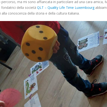
 percorso, ma mi sono affiancata in particolare ad una cara amica, 
e fondatrici della società
QLT – Quality Life Time Luxembourg
abbiam
 alla conoscenza della storia e della cultura italiana.