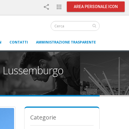
share
apps
AREA PERSONALE ICON
N
CONTATTI
AMMINISTRAZIONE TRASPARENTE
 dal Lussemburgo
Categorie