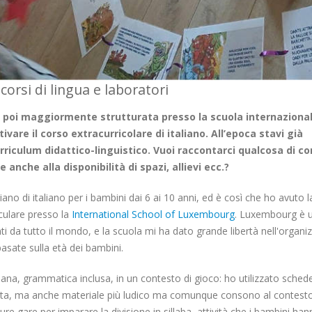
orsi di lingua e laboratori
 poi maggiormente strutturata presso la scuola internazional
vare il corso extracurricolare di italiano. All’epoca stavi già
urriculum didattico-linguistico. Vuoi raccontarci qualcosa di c
e anche alla disponibilità di spazi, allievi ecc.?
diano di italiano per i bambini dai 6 ai 10 anni, ed è così che ho avuto l
riculare presso la
International School of Luxembourg
. Luxembourg è u
nti da tutto il mondo, e la scuola mi ha dato grande libertà nell'organi
 basate sulla età dei bambini.
iana, grammatica inclusa, in un contesto di gioco: ho utilizzato sched
urata, ma anche materiale più ludico ma comunque consono al contes
re gare per imparare la divisione in sillaba, attività che i bambini ha