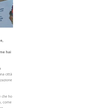
e,
ome hai
a
na città
zzazione
e che ho
to, come
nno