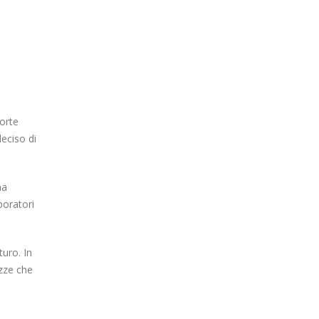
forte
deciso di
ha
boratori
turo. In
ezze che