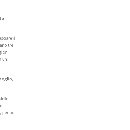
to
sciare il
lano tre
iori.
n un
meglio,
delle
me
, per poi