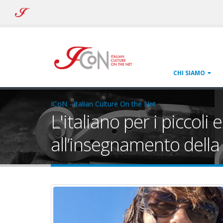
ICoN
-
Italian
Culture
On
the
Net
CHI SIAMO
ICoN - Italian Culture On the Net
L'italiano per i piccoli
all’insegnamento della
intervista-nicoletta.jpg