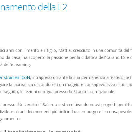
gnamento della L2
i anni con il marito e il figlio, Mattia, cresciuto in una comunità dal 
no da casa, ha scoperto la passione per la didattica dell’italiano LS e 
tà dell’e-learning.
er stranieri ICoN
, intrapreso durante la sua permanenza all’estero, le 
guire la laurea, sia di condurre con maggiore consapevolezza i suoi la
 in seguito, le lezioni di lingua presso la Scuola Internazionale.
i presso l’Università di Salerno e sta coltivando nuovi progetti per il fu
dividere alcuni dei momenti più belli in Lussemburgo e le consapevol
segnamento.