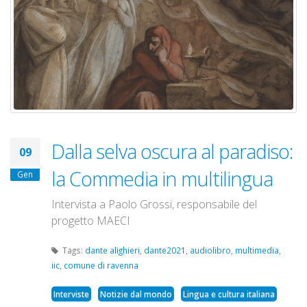
Dalla selva oscura al paradiso:
09
la Commedia in multilingua
Gen
Intervista a Paolo Grossi, responsabile del
progetto MAECI
Tags:
dante alighieri
,
dante2021
,
audiolibro
,
multimedia
,
iic
,
comune di ravenna
Interviste
Notizie dal mondo
Lingua e cultura italiana