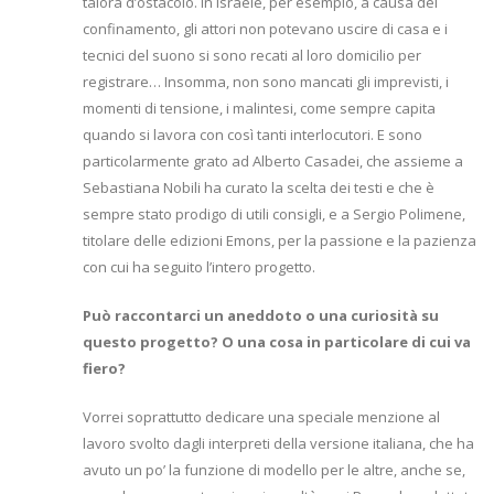
talora d’ostacolo. In Israele, per esempio, a causa del
confinamento, gli attori non potevano uscire di casa e i
tecnici del suono si sono recati al loro domicilio per
registrare… Insomma, non sono mancati gli imprevisti, i
momenti di tensione, i malintesi, come sempre capita
quando si lavora con così tanti interlocutori. E sono
particolarmente grato ad Alberto Casadei, che assieme a
Sebastiana Nobili ha curato la scelta dei testi e che è
sempre stato prodigo di utili consigli, e a Sergio Polimene,
titolare delle edizioni Emons, per la passione e la pazienza
con cui ha seguito l’intero progetto.
Può raccontarci un aneddoto o una curiosità su
questo progetto? O una cosa in particolare di cui va
fiero?
Vorrei soprattutto dedicare una speciale menzione al
lavoro svolto dagli interpreti della versione italiana, che ha
avuto un po’ la funzione di modello per le altre, anche se,