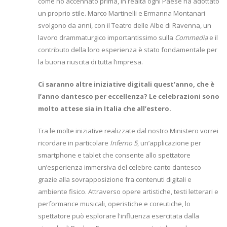
come ho accennato prima, in realtà ogni Paese ha adottato
un proprio stile. Marco Martinelli e Ermanna Montanari
svolgono da anni, con il Teatro delle Albe di Ravenna, un
lavoro drammaturgico importantissimo sulla
Commedia
e il
contributo della loro esperienza è stato fondamentale per
la buona riuscita di tutta l’impresa.
Ci saranno altre iniziative digitali quest’anno, che è
l’anno dantesco per eccellenza? Le celebrazioni sono
molto attese sia in Italia che all’estero.
Tra le molte iniziative realizzate dal nostro Ministero vorrei
ricordare in particolare
Inferno 5
, un’applicazione per
smartphone e tablet che consente allo spettatore
un’esperienza immersiva del celebre canto dantesco
grazie alla sovrapposizione fra contenuti digitali e
ambiente fisico. Attraverso opere artistiche, testi letterari e
performance musicali, operistiche e coreutiche, lo
spettatore può esplorare l'influenza esercitata dalla