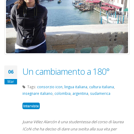
Un cambiamento a 180°
06
Mar
Tags:
consorzio icon
,
lingua italiana
,
cultura italiana
,
insegnare italiano
,
colombia
,
argentina
,
sudamerica
Interviste
Juana Vélez Alarcón è una studentessa del corso di laurea
ICoN che ha deciso di dare una svolta alla sua vita per