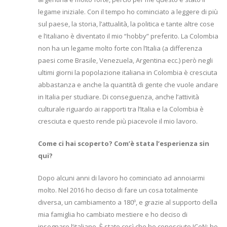
legame iniziale. Con il tempo ho cominciato a leggere di più
sul paese, la storia, l’attualità, la politica e tante altre cose
e l’italiano è diventato il mio “hobby” preferito. La Colombia
non ha un legame molto forte con l’Italia (a differenza
paesi come Brasile, Venezuela, Argentina ecc.) però negli
ultimi giorni la popolazione italiana in Colombia è cresciuta
abbastanza e anche la quantità di gente che vuole andare
in Italia per studiare. Di conseguenza, anche l’attività
culturale riguardo ai rapporti tra l’Italia e la Colombia è
cresciuta e questo rende più piacevole il mio lavoro.
Come ci hai scoperto? Com’è stata l’esperienza sin
qui?
Dopo alcuni anni di lavoro ho cominciato ad annoiarmi
molto. Nel 2016 ho deciso di fare un cosa totalmente
diversa, un cambiamento a 180º, e grazie al supporto della
mia famiglia ho cambiato mestiere e ho deciso di
insegnare l’italiano. È stato così che ho conosciuto ICoN: ho