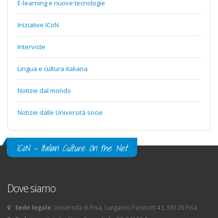
E-learning e nuove tecnologie
Iniziative ICoN
Interviste
Lingua e cultura italiana
Notizie dal mondo
Notizie dalle Università socie
ICoN - Italian Culture On the Net
Dove siamo
Sede legale:
Università di Pisa, Lungarno Pacinotti 43, 56126 Pisa