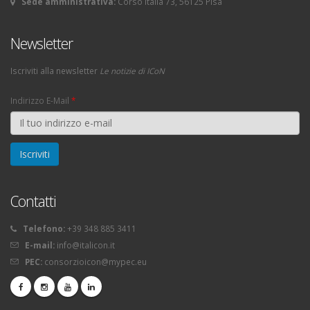
Sede amministrativa:
Corso Italia 73, 56125 Pisa
Newsletter
Iscriviti alla newsletter
Le notizie di ICoN
Indirizzo E-Mail
*
Contatti
Telefono:
+39 348 885 3411
E-mail:
info@italicon.it
PEC:
consorzioicon@mypec.eu