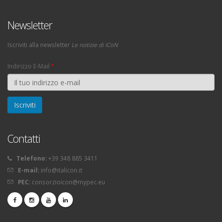
Newsletter
Iscriviti alla newsletter
Le notizie di ICoN
Indirizzo E-Mail
*
Contatti
Telefono:
+39 348 885 3411
E-mail:
info@italicon.it
PEC:
consorzioicon@mypec.eu