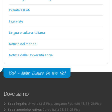
Iniziative ICoN
Interviste
Lingua e cultura italiana
Notizie dal mondo
Notizie dalle Università socie
ICoN - Italian Culture On the Net
Dove siamo
Sede legale:
Università di Pisa, Lungarno Pacinotti 43, 56126 Pisa
Sede amministrativa:
Corso Italia 73, 56125 Pisa