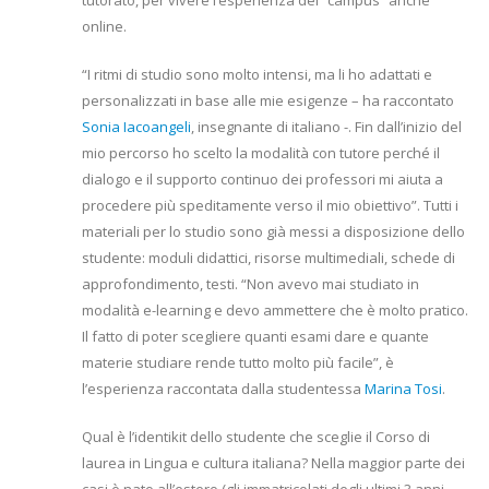
online.
“I ritmi di studio sono molto intensi, ma li ho adattati e
personalizzati in base alle mie esigenze – ha raccontato
Sonia Iacoangeli
, insegnante di italiano -. Fin dall’inizio del
mio percorso ho scelto la modalità con tutore perché il
dialogo e il supporto continuo dei professori mi aiuta a
procedere più speditamente verso il mio obiettivo”. Tutti i
materiali per lo studio sono già messi a disposizione dello
studente: moduli didattici, risorse multimediali, schede di
approfondimento, testi. “Non avevo mai studiato in
modalità e-learning e devo ammettere che è molto pratico.
Il fatto di poter scegliere quanti esami dare e quante
materie studiare rende tutto molto più facile”, è
l’esperienza raccontata dalla studentessa
Marina Tosi
.
Qual è l’identikit dello studente che sceglie il Corso di
laurea in Lingua e cultura italiana? Nella maggior parte dei
casi è nato all’estero (gli immatricolati degli ultimi 3 anni