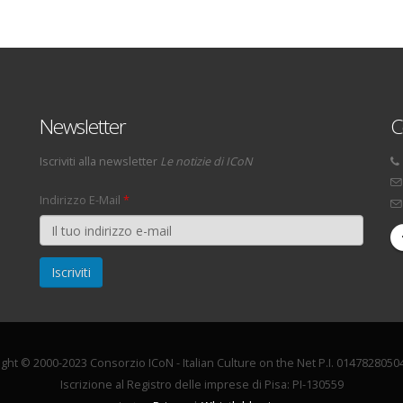
Newsletter
C
Iscriviti alla newsletter
Le notizie di ICoN
Indirizzo E-Mail
*
ght © 2000-2023 Consorzio ICoN - Italian Culture on the Net P.I. 01478280504
Iscrizione al Registro delle imprese di Pisa: PI-130559