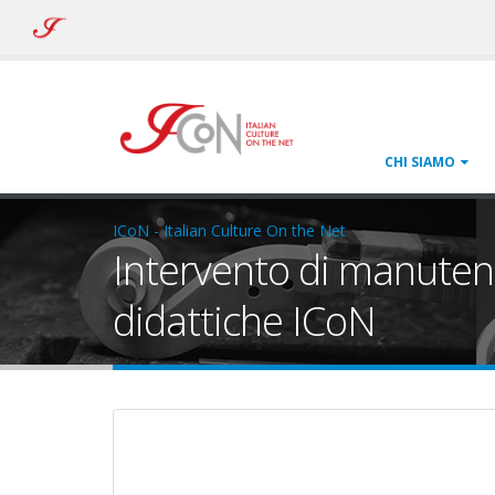
ICoN
-
Italian
Culture
On
the
Net
CHI SIAMO
ICoN - Italian Culture On the Net
Intervento di manutenz
didattiche ICoN
manutenzione-straordinar