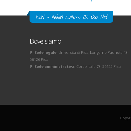
ICoN - Italian Culture On the Net
Dove siamo
Sede legale:
Università di Pisa, Lungarno Pacinotti 43,
56126 Pisa
Sede amministrativa:
Corso Italia 73, 56125 Pisa
Copyri