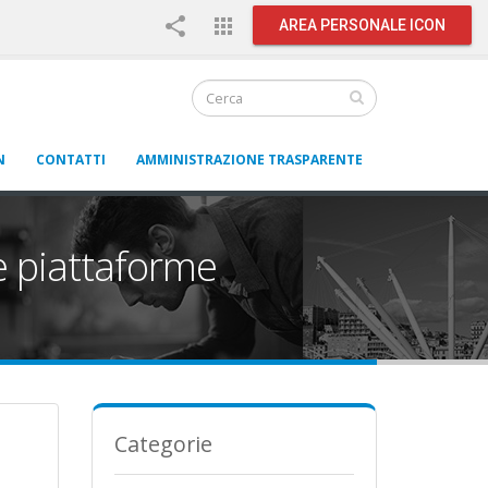
share
apps
AREA PERSONALE ICON
N
CONTATTI
AMMINISTRAZIONE TRASPARENTE
le piattaforme
Categorie