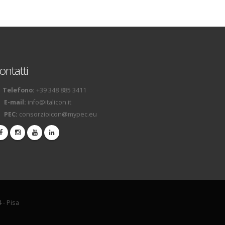
ontatti
Telefono:
+39 348 885 3411
E-mail:
info@italicon.it
PEC:
consorzioicon@mypec.eu
 - Pisa