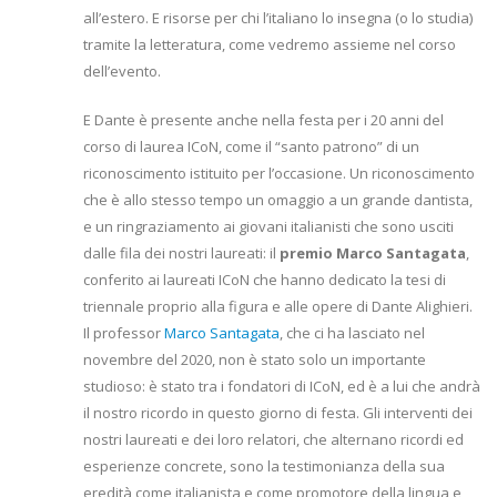
all’estero. E risorse per chi l’italiano lo insegna (o lo studia)
tramite la letteratura, come vedremo assieme nel corso
dell’evento.
E Dante è presente anche nella festa per i 20 anni del
corso di laurea ICoN, come il “santo patrono” di un
riconoscimento istituito per l’occasione. Un riconoscimento
che è allo stesso tempo un omaggio a un grande dantista,
e un ringraziamento ai giovani italianisti che sono usciti
dalle fila dei nostri laureati: il
premio Marco Santagata
,
conferito ai laureati ICoN che hanno dedicato la tesi di
triennale proprio alla figura e alle opere di Dante Alighieri.
Il professor
Marco Santagata
, che ci ha lasciato nel
novembre del 2020, non è stato solo un importante
studioso: è stato tra i fondatori di ICoN, ed è a lui che andrà
il nostro ricordo in questo giorno di festa. Gli interventi dei
nostri laureati e dei loro relatori, che alternano ricordi ed
esperienze concrete, sono la testimonianza della sua
eredità come italianista e come promotore della lingua e