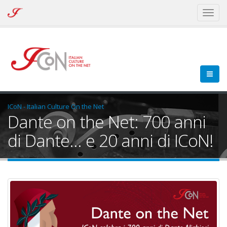
ICoN
Toggl
-
naviga
Italian
Culture
On
the
Net
ICoN - Italian Culture On the Net
Dante on the Net: 700 anni
di Dante… e 20 anni di ICoN!
articolo-dante-on-the-net.jpg