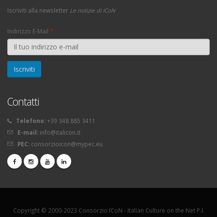
Iscriviti alla newsletter
Le notizie di ICoN
Indirizzo E-Mail
*
Contatti
Telefono:
+39 348 885 3411
E-mail:
info@italicon.it
PEC:
consorzioicon@mypec.eu
Copyright © 2000-2023 Consorzio ICoN - Italian Culture on the Net P.I.