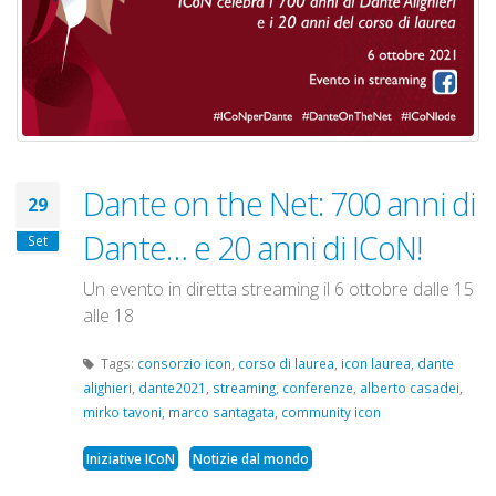
Dante on the Net: 700 anni di
29
Dante… e 20 anni di ICoN!
Set
Un evento in diretta streaming il 6 ottobre dalle 15
alle 18
Tags:
consorzio icon
,
corso di laurea
,
icon laurea
,
dante
alighieri
,
dante2021
,
streaming
,
conferenze
,
alberto casadei
,
mirko tavoni
,
marco santagata
,
community icon
Iniziative ICoN
Notizie dal mondo