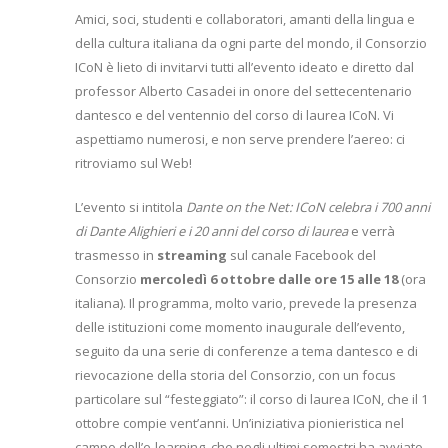
Amici, soci, studenti e collaboratori, amanti della lingua e
della cultura italiana da ogni parte del mondo, il Consorzio
ICoN è lieto di invitarvi tutti all’evento ideato e diretto dal
professor Alberto Casadei in onore del settecentenario
dantesco e del ventennio del corso di laurea ICoN. Vi
aspettiamo numerosi, e non serve prendere l’aereo: ci
ritroviamo sul Web!
L’evento si intitola
Dante on the Net: ICoN celebra i 700 anni
di Dante Alighieri e i 20 anni del corso di laurea
e verrà
trasmesso in
streaming
sul canale Facebook del
Consorzio
mercoledì 6 ottobre dalle ore 15 alle 18
(ora
italiana). Il programma, molto vario, prevede la presenza
delle istituzioni come momento inaugurale dell’evento,
seguito da una serie di conferenze a tema dantesco e di
rievocazione della storia del Consorzio, con un focus
particolare sul “festeggiato”: il corso di laurea ICoN, che il 1
ottobre compie vent’anni. Un’iniziativa pionieristica nel
campo dell’e-learning, che negli ultimi semestri ha avviato