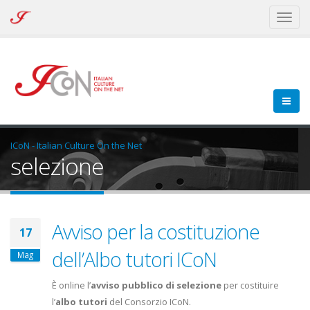
ICoN
Toggl
-
naviga
Italian
Culture
On
the
Net
ICoN - Italian Culture On the Net
selezione
Avviso per la costituzione
17
dell’Albo tutori ICoN
Mag
È online l’
avviso pubblico di selezione
per costituire
l’
albo tutori
del Consorzio ICoN.