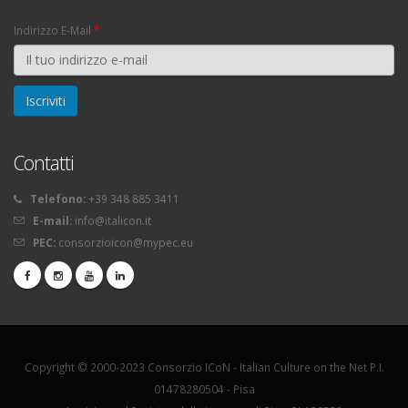
Indirizzo E-Mail
*
Contatti
Telefono:
+39 348 885 3411
E-mail:
info@italicon.it
PEC:
consorzioicon@mypec.eu
Copyright © 2000-2023 Consorzio ICoN - Italian Culture on the Net P.I.
01478280504 - Pisa