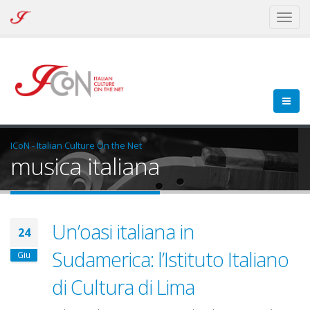
ICoN
Toggl
-
naviga
Italian
Culture
On
the
Net
ICoN - Italian Culture On the Net
musica italiana
Un’oasi italiana in
24
Sudamerica: l’Istituto Italiano
Giu
di Cultura di Lima