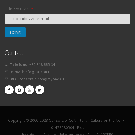
Indirizzo E-Mail
*
Contatti
Telefono:
+39 348 885 3411
E-mail:
info@italicon.it
PEC:
consorzioicon@mypec.eu
Copyright © 2000-2023 Consorzio ICoN - Italian Culture on the Net P.I.
01478280504 - Pisa
Iscrizione al Registro delle imprese di Pisa: PI-130559