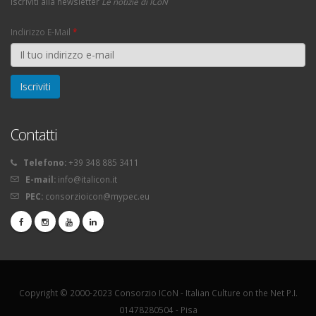
Iscriviti alla newsletter
Le notizie di ICoN
Indirizzo E-Mail
*
Contatti
Telefono:
+39 348 885 3411
E-mail:
info@italicon.it
PEC:
consorzioicon@mypec.eu
Copyright © 2000-2023 Consorzio ICoN - Italian Culture on the Net P.I.
01478280504 - Pisa