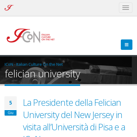
ICoN
Toggl
-
naviga
Italian
Culture
On
the
Net
ICoN - Italian Culture On the Net
felician university
La Presidente della Felician
5
University del New Jersey in
Giu
visita all’Università di Pisa e a