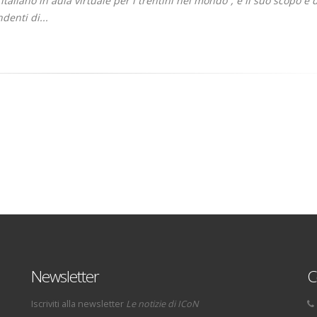
italiano in aula virtuale per i trentini nel mondo”, e il suo scopo è d
denti di...
Newsletter
C
Iscriviti alla newsletter
Le notizie di ICoN