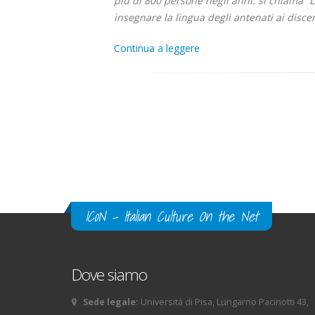
più di 800 persone negli anni: si chiama “L’
insegnare la lingua degli antenati ai discen
Continua a leggere
ICoN - Italian Culture On the Net
Dove siamo
Sede legale:
Università di Pisa, Lungarno Pacinotti 43,