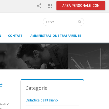
share
apps
AREA PERSONALE ICON
N
CONTATTI
AMMINISTRAZIONE TRASPARENTE
e
Categorie
Didattica dell’italiano
ormato