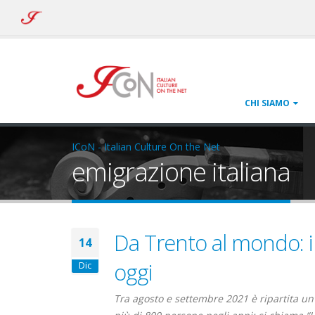
ICoN
-
Italian
Culture
On
the
Net
CHI SIAMO
ICoN - Italian Culture On the Net
emigrazione italiana
Da Trento al mondo: i f
14
oggi
Dic
Tra agosto e settembre 2021 è ripartita un’