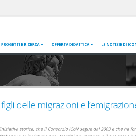
PROGETTI E RICERCA
OFFERTA DIDATTICA
LE NOTIZIE DI ICO
igli delle migrazioni e l’emigrazion
iniziativa storica, che il Consorzio ICoN segue dal 2003 e che ha f