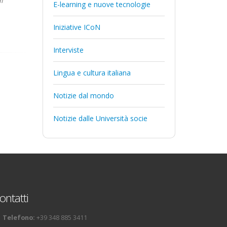
i
E-learning e nuove tecnologie
Iniziative ICoN
Interviste
Lingua e cultura italiana
Notizie dal mondo
Notizie dalle Università socie
ontatti
Telefono:
+39 348 885 3411