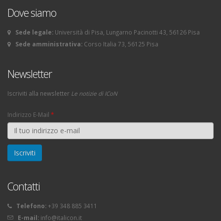
Dove siamo
Sede legale:
Università di Pisa, Lungarno Pacinotti 43, 56126 Pisa
Sede amministrativa:
Corso Italia 73, 56125 Pisa
Newsletter
Iscriviti alla newsletter
Le notizie di ICoN
Indirizzo E-Mail
*
Contatti
Telefono:
+39 348 885 3411
E-mail:
info@italicon.it