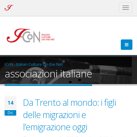
ICoN
Toggl
-
naviga
Italian
Culture
On
the
Net
ICoN - Italian Culture On the Net
associazioni italiane
Da Trento al mondo: i figli
14
delle migrazioni e
Dic
l’emigrazione oggi