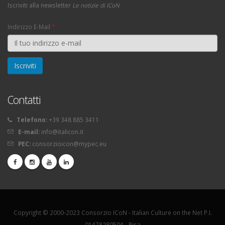
Iscriviti alla newsletter
Le notizie di ICoN
Indirizzo E-Mail
*
Contatti
Telefono:
+39 348 885 3411
E-mail:
info@italicon.it
PEC:
consorzioicon@mypec.eu
Copyright © 2000-2023 Consorzio ICoN - Italian Culture on the Net P.I.
01478280504 - Pisa