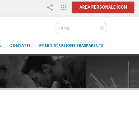
share
apps
AREA PERSONALE ICON
N
CONTATTI
AMMINISTRAZIONE TRASPARENTE