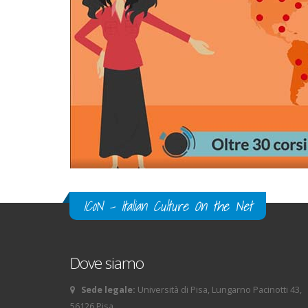
ICoN - Italian Culture On the Net
Dove siamo
Sede legale:
Università di Pisa, Lungarno Pacinotti 43,
56126 Pisa