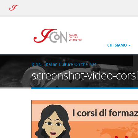
ICoN
-
Italian
Culture
On
the
Net
CHI SIAMO
ICoN - Italian Culture On the Net
screenshot-video-cors