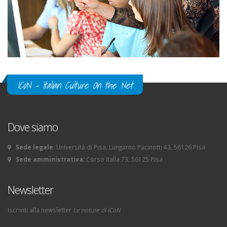
ICoN - Italian Culture On the Net
Dove siamo
Sede legale:
Università di Pisa, Lungarno Pacinotti 43, 56126 Pisa
Sede amministrativa:
Corso Italia 73, 56125 Pisa
Newsletter
Iscriviti alla newsletter
Le notizie di ICoN