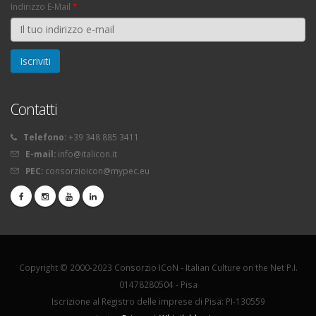
Indirizzo E-Mail
*
Contatti
Telefono:
+39 348 885 3411
E-mail:
info@italicon.it
PEC:
consorzioicon@mypec.eu
Copyright © 2000-2023 Consorzio ICoN - Italian Culture on the Net P.I.
01478280504 - Pisa
Iscrizione al Registro delle imprese di Pisa: PI-130559