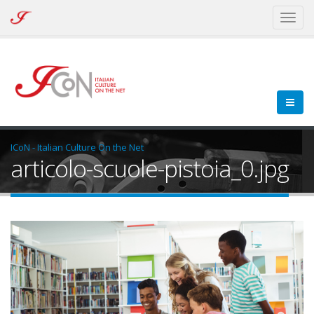
ICoN
Toggl
-
naviga
Italian
Culture
On
the
Net
ICoN - Italian Culture On the Net
articolo-scuole-pistoia_0.jpg