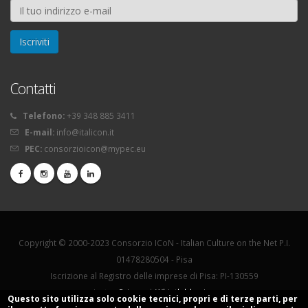
Contatti
Telefono:
+39 348 885 3411
E-mail:
info@italicon.it
PEC:
consorzioicon@mypec.eu
Copyright © 2000-2023 Consorzio ICoN - Italian Culture on the Net P.I.
01478280504 - Pisa
Iscrizione al Registro delle imprese di Pisa: PI-130559
La tua
Privacy
|
Whistleblowing
Questo sito utilizza solo cookie tecnici, propri e di terze parti, per