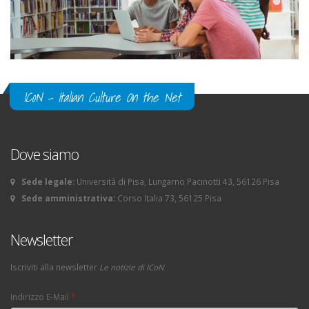
ICoN - Italian Culture On the Net
Dove siamo
Sede legale:
Università di Pisa, Lungarno Pacinotti 43, 56126 Pisa
Sede amministrativa:
Corso Italia 73, 56125 Pisa
Newsletter
Iscriviti alla newsletter
Le notizie di ICoN
Indirizzo E-Mail
*