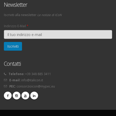
Newsletter
Iscriviti alla newsletter
Le notizie di ICoN
Indirizzo E-Mail
*
Contatti
Telefono:
+39 348 885 3411
E-mail:
info@italicon.it
PEC:
consorzioicon@mypec.eu